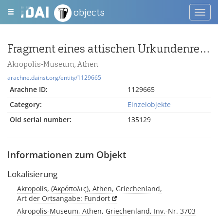
objects
Toggl
navig
Fragment eines attischen Urkundenreliefs mit Schiffsbug
Akropolis-Museum, Athen
arachne.dainst.org/entity/1129665
Arachne ID:
1129665
Category:
Einzelobjekte
Old serial number:
135129
Informationen zum Objekt
Lokalisierung
Akropolis, (Ἀκρόπολις), Athen, Griechenland,
Art der Ortsangabe: Fundort
Akropolis-Museum, Athen, Griechenland, Inv.-Nr. 3703