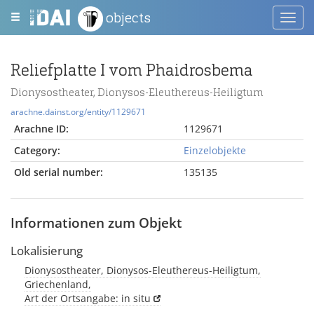
objects
Toggl
navig
Reliefplatte I vom Phaidrosbema
Dionysostheater, Dionysos-Eleuthereus-Heiligtum
arachne.dainst.org/entity/1129671
Arachne ID:
1129671
Category:
Einzelobjekte
Old serial number:
135135
Informationen zum Objekt
Lokalisierung
Dionysostheater, Dionysos-Eleuthereus-Heiligtum,
Griechenland,
Art der Ortsangabe: in situ