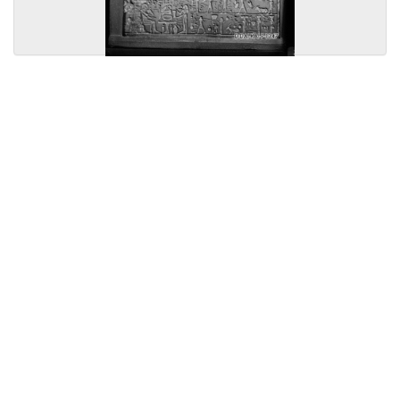
Licensed under
Creative Commons
|
Imprint
|
Privacy
| Report bugs to