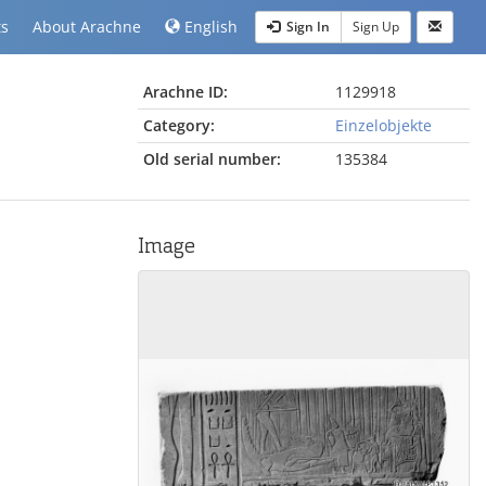
ts
About Arachne
English
Sign In
Sign Up
Arachne ID:
1129918
Category:
Einzelobjekte
Old serial number:
135384
Image