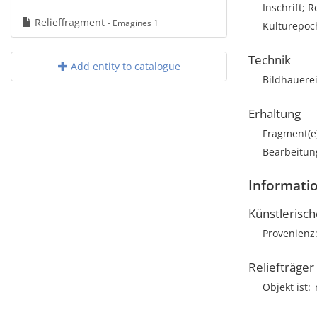
Inschrift; R
Relieffragment
- Emagines 1
Kulturepoc
Technik
Add entity to catalogue
Bildhauere
Erhaltung
Fragment(e
Bearbeitun
Informatio
Künstlerisc
Provenienz
Reliefträger
Objekt ist