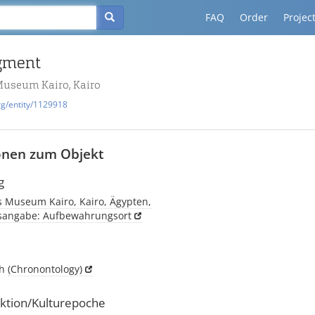
FAQ
Order
Projec
agment
Museum Kairo, Kairo
rg/entity/1129918
onen zum Objekt
g
s Museum Kairo, Kairo, Ägypten,
tsangabe: Aufbewahrungsort
ch
(Chronontology)
ktion/Kulturepoche