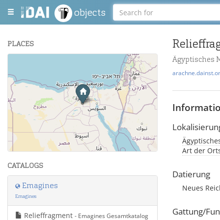
objects
Relieffr
PLACES
Ägyptisches 
+
arachne.dainst.o
−
Informati
Lokalisierun
Ägyptische
Leaflet
| Maps and Data ©
OpenStreetMap
.
Art der Or
CATALOGS
Datierung
Emagines
Neues Rei
Emagines
Gattung/Fun
Relieffragment
- Emagines Gesamtkatalog