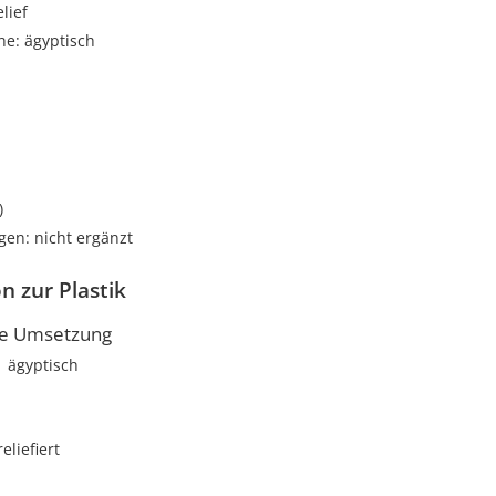
elief
he: ägyptisch
i
)
gen: nicht ergänzt
n zur Plastik
he Umsetzung
ägyptisch
reliefiert