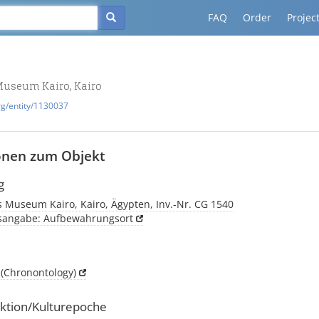
FAQ
Order
Projec
Museum Kairo, Kairo
rg/entity/1130037
onen zum Objekt
g
 Museum Kairo, Kairo, Ägypten, Inv.-Nr. CG 1540
tsangabe: Aufbewahrungsort
h
(Chronontology)
ktion/Kulturepoche