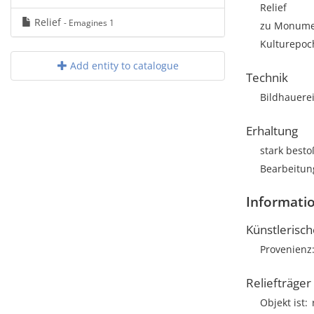
Relief
Relief
- Emagines 1
zu Monumen
Kulturepoc
Add entity to catalogue
Technik
Bildhauere
Erhaltung
stark best
Bearbeitun
Informatio
Künstlerisc
Provenienz
Reliefträger
Objekt ist