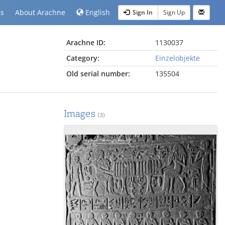
ts
About Arachne
English
Sign In
Sign Up
Arachne ID:
1130037
Category:
Einzelobjekte
Old serial number:
135504
Images
(3)