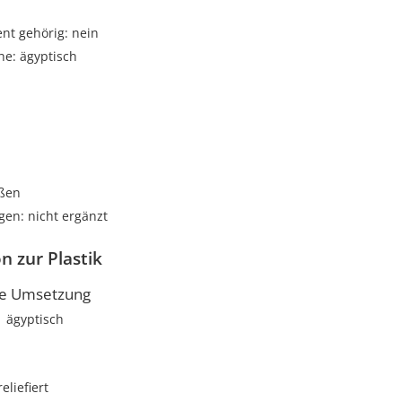
t gehörig: nein
he: ägyptisch
i
oßen
gen: nicht ergänzt
n zur Plastik
he Umsetzung
ägyptisch
reliefiert