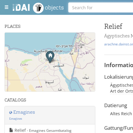
objects
Relief
PLACES
Ägyptisches 
+
arachne.dainst.o
−
Informati
Lokalisierun
Ägyptisches
Leaflet
| Maps and Data ©
OpenStreetMap
.
Art der Or
CATALOGS
Datierung
Emagines
Altes Reic
Emagines
Gattung/Fun
Relief
- Emagines Gesamtkatalog