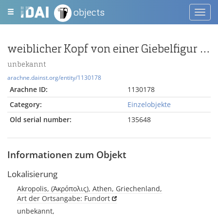
objects
Toggl
navig
weiblicher Kopf von einer Giebelfigur des Parthenon ?
unbekannt
arachne.dainst.org/entity/1130178
Arachne ID:
1130178
Category:
Einzelobjekte
Old serial number:
135648
Informationen zum Objekt
Lokalisierung
Akropolis, (Ἀκρόπολις), Athen, Griechenland,
Art der Ortsangabe: Fundort
unbekannt,