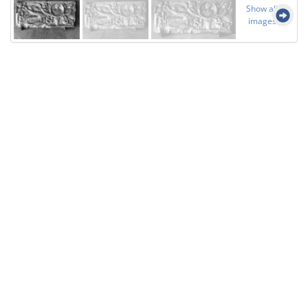
Show all
images
Licensed under
Creative Commons
|
Imprint
|
Privacy
| Report bugs to