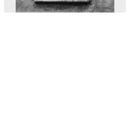
Licensed under
Creative Commons
|
Imprint
|
Privacy
| Report bugs to
idai.objects@dainst.de