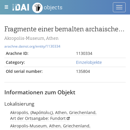
objects
Toggl
navig
Fragmente einer bemalten archaischen Palmette aus Poros
Akropolis-Museum, Athen
arachne.dainst.org/entity/1130334
Arachne ID:
1130334
Category:
Einzelobjekte
Old serial number:
135804
Informationen zum Objekt
Lokalisierung
Akropolis, (Ἀκρόπολις), Athen, Griechenland,
Art der Ortsangabe: Fundort
Akropolis-Museum, Athen, Griechenland,