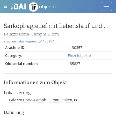
objects
Toggl
navig
Sarkophagrelief mit Lebenslauf und Apotheose eines Kindes
Palazzo Doria–Pamphili, Rom
arachne.dainst.org/entity/1130357
Arachne ID:
1130357
Category:
Einzelobjekte
Old serial number:
135827
Informationen zum Objekt
Lokalisierung
Palazzo Doria–Pamphili, Rom, Italien,
Datierung