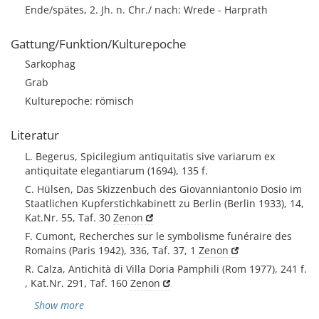
Ende/spätes, 2. Jh. n. Chr./ nach: Wrede - Harprath
Gattung/Funktion/Kulturepoche
Sarkophag
Grab
Kulturepoche: römisch
Literatur
L. Begerus, Spicilegium antiquitatis sive variarum ex
antiquitate elegantiarum (1694), 135 f.
C. Hülsen, Das Skizzenbuch des Giovanniantonio Dosio im
Staatlichen Kupferstichkabinett zu Berlin (Berlin 1933), 14,
Kat.Nr. 55, Taf. 30
Zenon
F. Cumont, Recherches sur le symbolisme funéraire des
Romains (Paris 1942), 336, Taf. 37, 1
Zenon
R. Calza, Antichità di Villa Doria Pamphili (Rom 1977), 241 f.
, Kat.Nr. 291, Taf. 160
Zenon
Show more