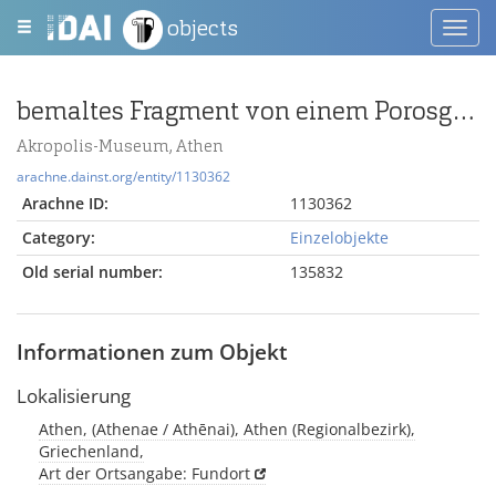
objects
Toggl
navig
bemaltes Fragment von einem Porosgiebel
Akropolis-Museum, Athen
arachne.dainst.org/entity/1130362
Arachne ID:
1130362
Category:
Einzelobjekte
Old serial number:
135832
Informationen zum Objekt
Lokalisierung
Athen, (Athenae / Athēnai), Athen (Regionalbezirk),
Griechenland,
Art der Ortsangabe: Fundort