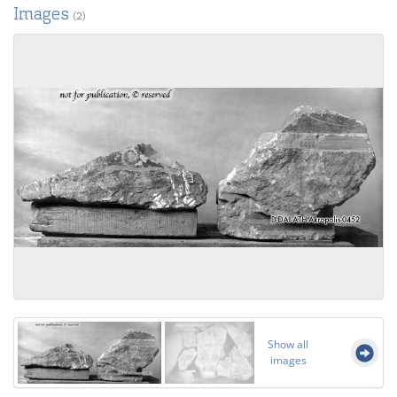
Images
(2)
Show all
images