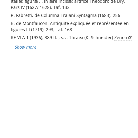
Italiæ: figuræ ... in ære incisæ: artifice Theodoro de Bry.
Pars IV (1627/ 1628), Taf. 132
R. Fabretti, de Columna Traiani Syntagma (1683), 256
B. de Montfaucon, Antiquité expliquée et représentée en
figures III (1719), 293, Taf. 168
RE VI A 1 (1936), 389 ff. , s.v. Thraex (K. Schneider)
Zenon
Show more