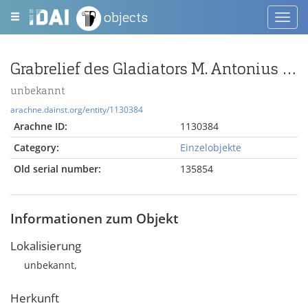
objects
Toggl
navig
Grabrelief des Gladiators M. Antonius Exochus
unbekannt
arachne.dainst.org/entity/1130384
Arachne ID:
1130384
Category:
Einzelobjekte
Old serial number:
135854
Informationen zum Objekt
Lokalisierung
unbekannt,
Herkunft