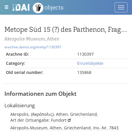
objects
Toggl
navig
Metope Süd 15 (?) des Parthenon, Fragment mit dem Rest einer stark vorgebeugten Figur
Akropolis-Museum, Athen
arachne.dainst.org/entity/1130397
Arachne ID:
1130397
Category:
Einzelobjekte
Old serial number:
135868
Informationen zum Objekt
Lokalisierung
Akropolis, (Ἀκρόπολις), Athen, Griechenland,
Art der Ortsangabe: Fundort
Akropolis-Museum, Athen, Griechenland, Inv.-Nr. 7843