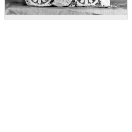
Licensed under
Creative Commons
|
Imprint
|
Privacy
| Report bugs to