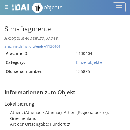
objects
Toggl
navig
Simafragmente
Akropolis-Museum, Athen
arachne.dainst.org/entity/1130404
Arachne ID:
1130404
Category:
Einzelobjekte
Old serial number:
135875
Informationen zum Objekt
Lokalisierung
Athen, (Athenae / Athēnai), Athen (Regionalbezirk),
Griechenland,
Art der Ortsangabe: Fundort