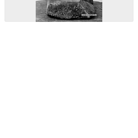
Licensed under
Creative Commons
|
Imprint
|
Privacy
| Report bugs to