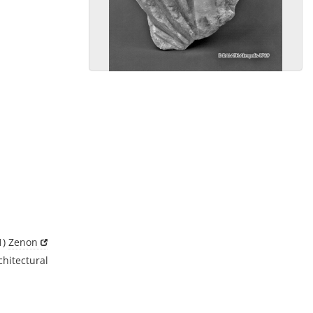
1)
Zenon
chitectural