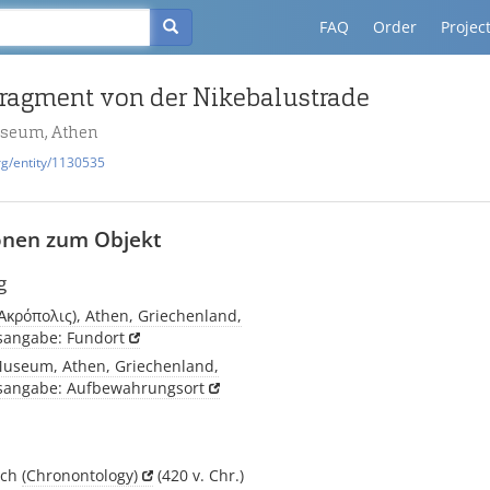
FAQ
Order
Projec
agment von der Nikebalustrade
useum, Athen
rg/entity/1130535
onen zum Objekt
g
(Ἀκρόπολις), Athen, Griechenland,
tsangabe: Fundort
Museum, Athen, Griechenland,
tsangabe: Aufbewahrungsort
sch
(Chronontology)
(420 v. Chr.)