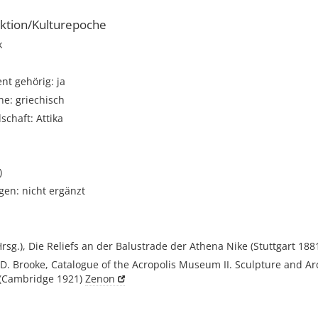
ktion/Kulturepoche
k
t gehörig: ja
e: griechisch
schaft: Attika
)
gen: nicht ergänzt
Hrsg.), Die Reliefs an der Balustrade der Athena Nike (Stuttgart 188
 D. Brooke, Catalogue of the Acropolis Museum II. Sculpture and Ar
(Cambridge 1921)
Zenon