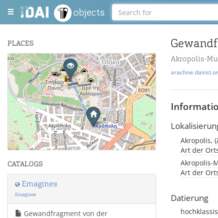
objects
Gewandfr
PLACES
Akropolis-M
+
arachne.dainst.o
−
Informati
Lokalisierun
Akropolis, 
Leaflet
| Maps and Data ©
OpenStreetMap
.
Art der Or
Akropolis-
CATALOGS
Art der Or
Emagines
Emagines
Datierung
hochklassi
Gewandfragment von der