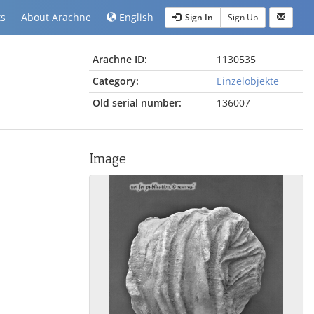
ts
About Arachne
English
Sign In
Sign Up
Arachne ID:
1130535
Category:
Einzelobjekte
Old serial number:
136007
Image