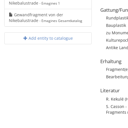
Nikebalustrade
- Emagines 1
Gattung/Fun
Gewandfragment von der
Rundplasti
Nikebalustrade
- Emagines Gesamtkatalog
Bauplastik
zu Monumen
Add entity to catalogue
Kulturepoch
Antike Land
Erhaltung
Fragment(e
Bearbeitun
Literatur
R. Kekulé (
S. Casson -
Fragments 