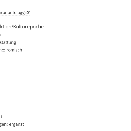
hronontology)
ktion/Kulturepoche
k
stattung
he: römisch
i
rt
gen: ergänzt