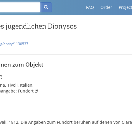
FAQ
Order
Projec
es jugendlichen Dionysos
rg/entity/1130537
onen zum Objekt
g
na, Tivoli, Italien,
tsangabe: Fundort
vali, 1812, Die Angaben zum Fundort beruhen auf denen von Clara