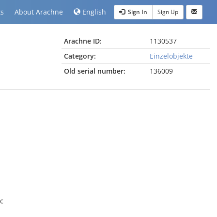
ts
About Arachne
English
Sign In
Sign Up
Arachne ID:
1130537
Category:
Einzelobjekte
Old serial number:
136009
c