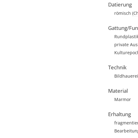
Datierung
römisch
(C
Gattung/Fun
Rundplasti
private Aus
Kulturepoc
Technik
Bildhauere
Material
Marmor
Erhaltung
fragmentie
Bearbeitun