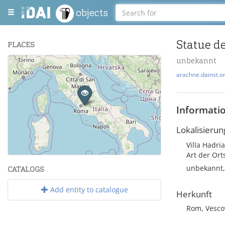
objects
Statue d
PLACES
unbekannt
+
arachne.dainst.o
−
Informati
Lokalisierun
Villa Hadria
Leaflet
| Maps and Data ©
OpenStreetMap
.
Art der Or
unbekannt,
CATALOGS
Add entity to catalogue
Herkunft
Rom, Vesco