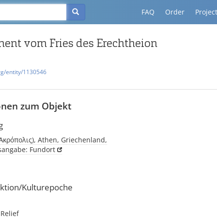
FAQ
Order
Projec
ent vom Fries des Erechtheion
rg/entity/1130546
onen zum Objekt
g
(Ἀκρόπολις), Athen, Griechenland,
tsangabe: Fundort
ktion/Kulturepoche
 Relief