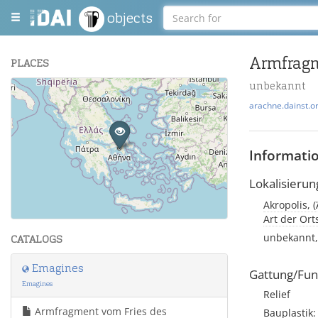
objects
Armfragm
PLACES
unbekannt
+
arachne.dainst.o
−
Informati
Lokalisierun
Akropolis, 
Leaflet
| Maps and Data ©
OpenStreetMap
.
Art der Or
unbekannt,
CATALOGS
Emagines
Gattung/Fun
Emagines
Relief
Armfragment vom Fries des
Bauplastik: