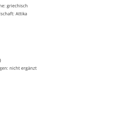
e: griechisch
schaft: Attika
)
gen: nicht ergänzt