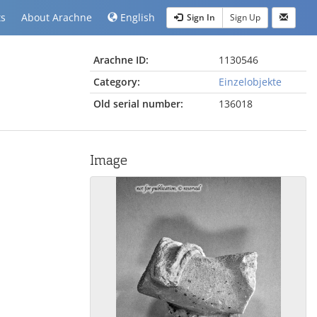
ts
About Arachne
English
Sign In
Sign Up
Arachne ID:
1130546
Category:
Einzelobjekte
Old serial number:
136018
Image