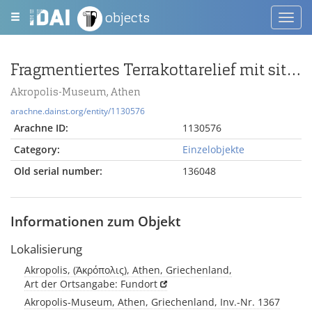
objects
Toggl
navig
Fragmentiertes Terrakottarelief mit sitzender Athena Promachos
Akropolis-Museum, Athen
arachne.dainst.org/entity/1130576
Arachne ID:
1130576
Category:
Einzelobjekte
Old serial number:
136048
Informationen zum Objekt
Lokalisierung
Akropolis, (Ἀκρόπολις), Athen, Griechenland,
Art der Ortsangabe: Fundort
Akropolis-Museum, Athen, Griechenland, Inv.-Nr. 1367