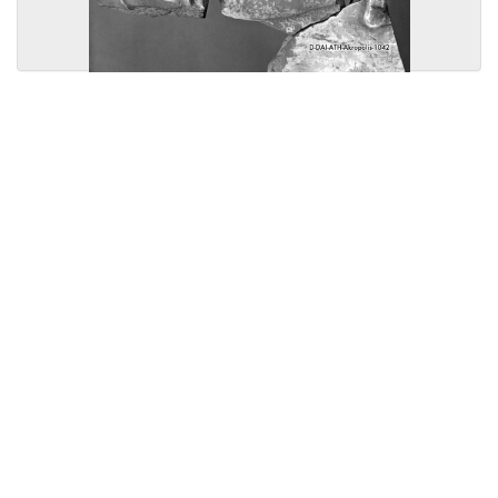
Licensed under
Creative Commons
|
Imprint
|
Privacy
| Report bugs to