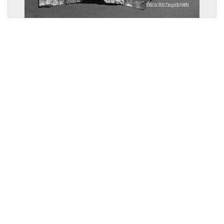
Licensed under
Creative Commons
|
Imprint
|
Privacy
| Report bugs to
idai.objects@dainst.de
v1.0.3 (build #485)