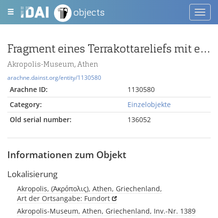
objects
Toggl
navig
Fragment eines Terrakottareliefs mit einer stehenden männlichen Figur
Akropolis-Museum, Athen
arachne.dainst.org/entity/1130580
Arachne ID:
1130580
Category:
Einzelobjekte
Old serial number:
136052
Informationen zum Objekt
Lokalisierung
Akropolis, (Ἀκρόπολις), Athen, Griechenland,
Art der Ortsangabe: Fundort
Akropolis-Museum, Athen, Griechenland, Inv.-Nr. 1389