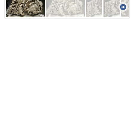
Licensed under
Creative Commons
|
Imprint
|
Privacy
| Report bugs to