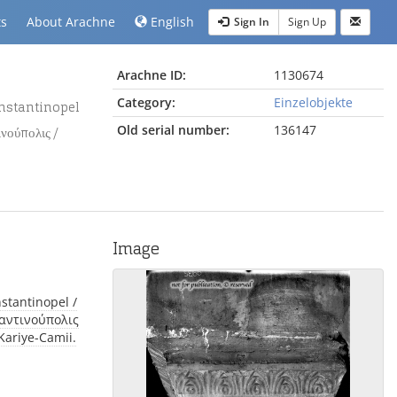
ts
About Arachne
English
Sign In
Sign Up
Arachne ID:
1130674
Category:
Einzelobjekte
Old serial number:
136147
νούπολις /
Image
ταντινούπολις
 Kariye-Camii.