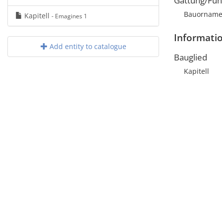
Gattung/Fun
Bauorname
Kapitell
- Emagines 1
Informati
Add entity to catalogue
Bauglied
Kapitell