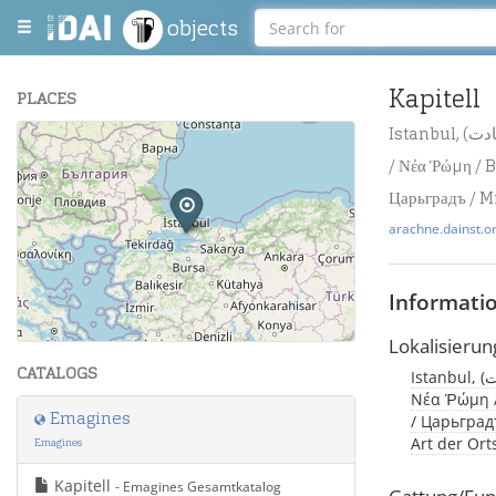
objects
Kapitell
PLACES
Istanbul, (درسعادت / Byzantion / قسطنطينيه / Βυζάντιον / Constantinopolis / Konstantinopel
+
/ Νέα Ῥώμη / B
−
Царьградъ / M
arachne.dainst.o
Informati
Leaflet
| Maps and Data ©
OpenStreetMap
.
Lokalisierun
CATALOGS
Istanbul, (درسعادت / Byzantion / قسطنطينيه / Βυζάντιον / Constantinopolis / Konstantinopel /
Νέα Ῥώμη /
Emagines
/ Царьградъ
Art der Ort
Emagines
Kapitell
- Emagines Gesamtkatalog