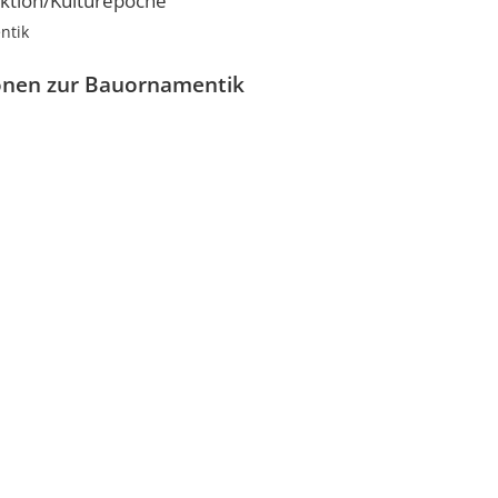
ktion/Kulturepoche
ntik
onen zur Bauornamentik