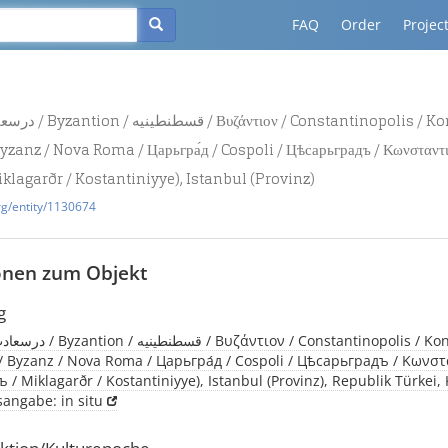
FAQ
Order
Projec
yzanz / Nova Roma / Царьгра́д / Cospoli / Цѣсарьградъ / Κωνσταντι
iklagarðr / Kostantiniyye), Istanbul (Provinz)
rg/entity/1130674
onen zum Objekt
g
 Byzanz / Nova Roma / Царьгра́д / Cospoli / Цѣсарьградъ / Κωνσ
 / Miklagarðr / Kostantiniyye), Istanbul (Provinz), Republik Türkei,
sangabe: in situ