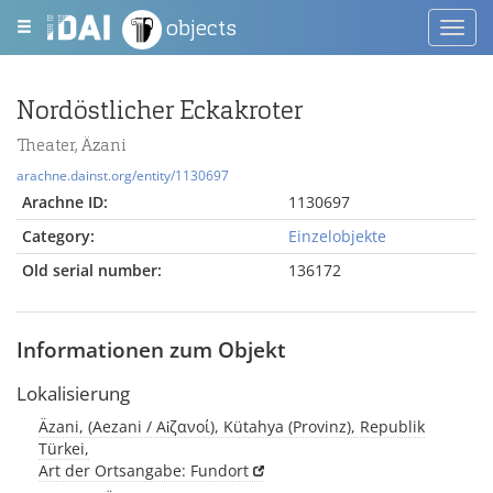
objects
Toggl
navig
Nordöstlicher Eckakroter
Theater, Äzani
arachne.dainst.org/entity/1130697
Arachne ID:
1130697
Category:
Einzelobjekte
Old serial number:
136172
Informationen zum Objekt
Lokalisierung
Äzani, (Aezani / Αἰζανοί), Kütahya (Provinz), Republik
Türkei,
Art der Ortsangabe: Fundort