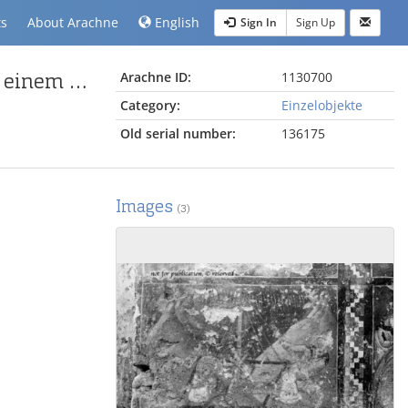
ts
About Arachne
English
Sign In
Sign Up
Wandmalerei aus dem Euphemia-Zyklus: Folter auf einem Eisenrahmen (Szene7)
Arachne ID:
1130700
Category:
Einzelobjekte
Old serial number:
136175
Images
(3)