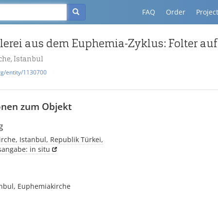
FAQ
Order
Projec
he, Istanbul
rg/entity/1130700
onen zum Objekt
g
che, Istanbul, Republik Türkei,
sangabe: in situ
anbul, Euphemiakirche