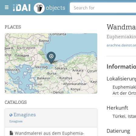
objects
PLACES
Euphemiakirc
+
arachne.dainst.o
−
Informati
Lokalisierun
Euphemiakir
Leaflet
| Maps and Data ©
OpenStreetMap
.
Art der Ort
CATALOGS
Herkunft
Emagines
Türkei, Ist
Emagines
Datierung
Wandmalerei aus dem Euphemia-