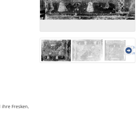
Show 
ima
 ihre Fresken,