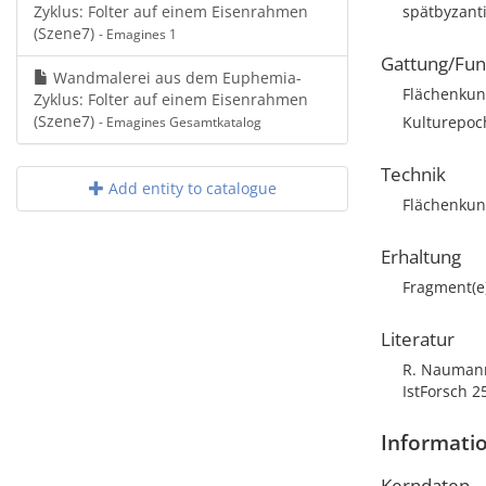
Zyklus: Folter auf einem Eisenrahmen
spätbyzant
(Szene7)
- Emagines 1
Gattung/Fun
Wandmalerei aus dem Euphemia-
Flächenkun
Zyklus: Folter auf einem Eisenrahmen
(Szene7)
Kulturepoc
- Emagines Gesamtkatalog
Technik
Add entity to catalogue
Flächenkun
Erhaltung
Fragment(e
Literatur
R. Naumann
IstForsch 25
Informati
Kerndaten -