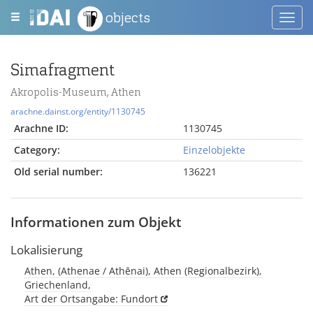
objects
Toggl
navig
Simafragment
Akropolis-Museum, Athen
arachne.dainst.org/entity/1130745
Arachne ID:
1130745
Category:
Einzelobjekte
Old serial number:
136221
Informationen zum Objekt
Lokalisierung
Athen, (Athenae / Athēnai), Athen (Regionalbezirk),
Griechenland,
Art der Ortsangabe: Fundort