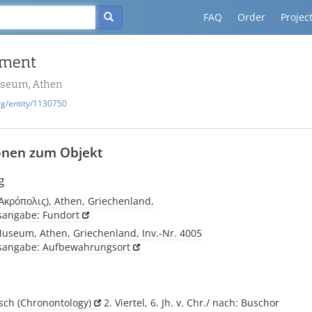
FAQ
Order
Projec
gment
useum, Athen
rg/entity/1130750
onen zum Objekt
g
(Ἀκρόπολις), Athen, Griechenland,
tsangabe: Fundort
Museum, Athen, Griechenland, Inv.-Nr. 4005
tsangabe: Aufbewahrungsort
isch
(Chronontology)
2. Viertel, 6. Jh. v. Chr./ nach: Buschor