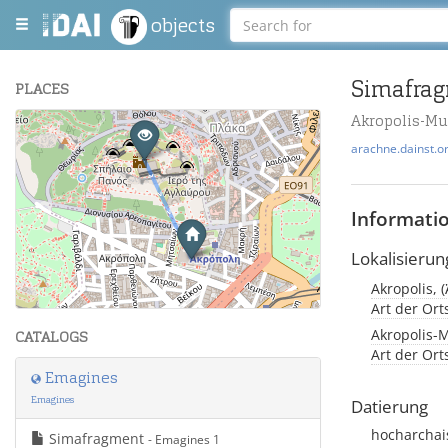
objects
Simafra
PLACES
Akropolis-M
+
arachne.dainst.o
−
Informati
Lokalisierun
Akropolis, 
Leaflet
| Maps and Data ©
OpenStreetMap
.
Art der Or
Akropolis-
CATALOGS
Art der Or
Emagines
Emagines
Datierung
hocharcha
Simafragment
- Emagines 1