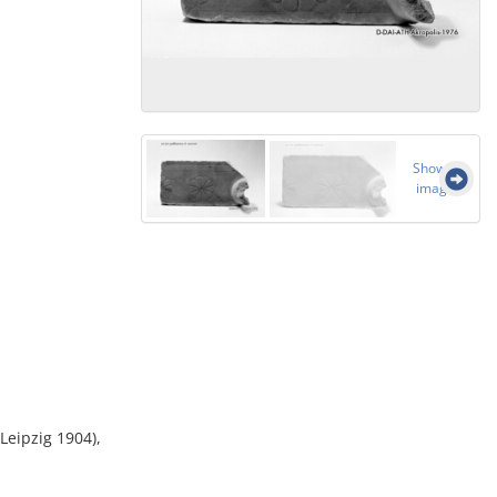
Show all
images
Leipzig 1904),