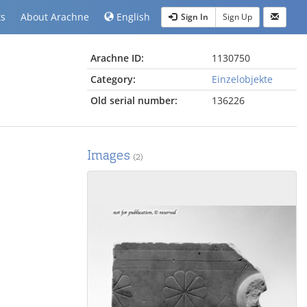
ts
About Arachne
English
Sign In
Sign Up
Arachne ID:
1130750
Category:
Einzelobjekte
Old serial number:
136226
Images
(2)