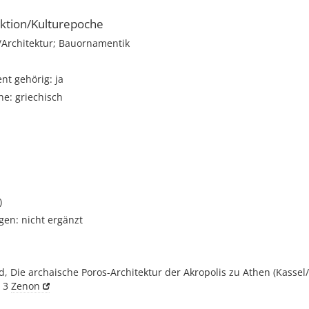
ktion/Kulturepoche
rchitektur; Bauornamentik
t gehörig: ja
e: griechisch
)
gen: nicht ergänzt
, Die archaische Poros-Architektur der Akropolis zu Athen (Kassel/
, 3
Zenon