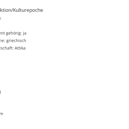
ktion/Kulturepoche
k
t gehörig: ja
e: griechisch
schaft: Attika
)
cm