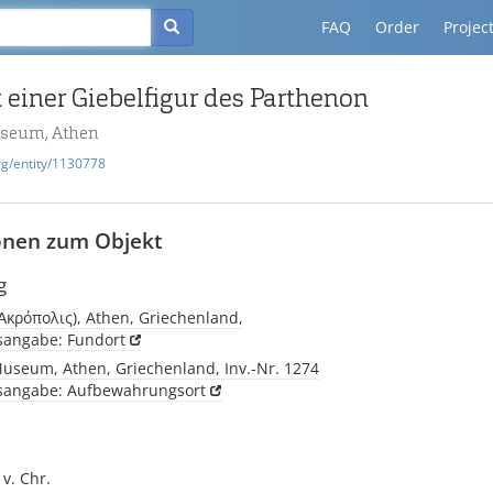
FAQ
Order
Projec
 einer Giebelfigur des Parthenon
useum, Athen
rg/entity/1130778
onen zum Objekt
g
(Ἀκρόπολις), Athen, Griechenland,
tsangabe: Fundort
Museum, Athen, Griechenland, Inv.-Nr. 1274
tsangabe: Aufbewahrungsort
 v. Chr.