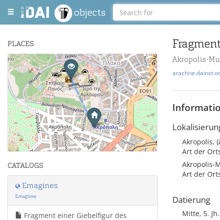
objects
Fragment
PLACES
Akropolis-M
+
arachne.dainst.o
−
Informati
Lokalisierun
Akropolis, 
Leaflet
| Maps and Data ©
OpenStreetMap
.
Art der Or
Akropolis-
CATALOGS
Art der Or
Emagines
Emagines
Datierung
Mitte, 5. Jh.
Fragment einer Giebelfigur des