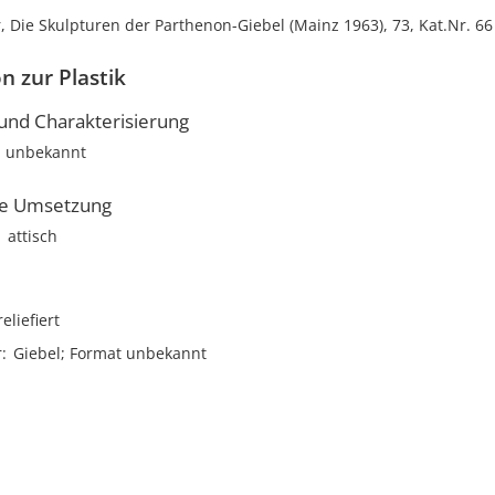
 Die Skulpturen der Parthenon-Giebel (Mainz 1963), 73, Kat.Nr. 6
n zur Plastik
nd Charakterisierung
r; unbekannt
he Umsetzung
attisch
reliefiert
r
Giebel; Format unbekannt