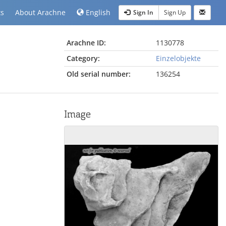
ts
About Arachne
English
Sign In
Sign Up
Arachne ID:
1130778
Category:
Einzelobjekte
Old serial number:
136254
Image