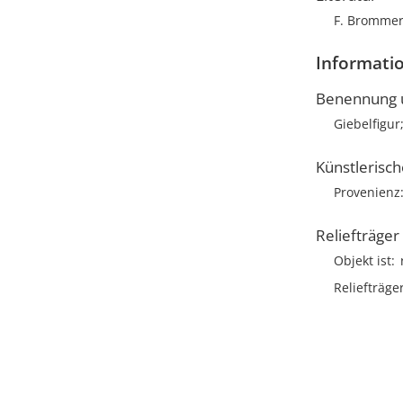
F. Brommer,
Informatio
Benennung u
Giebelfigu
Künstlerisc
Provenienz
Reliefträger
Objekt ist
Reliefträge