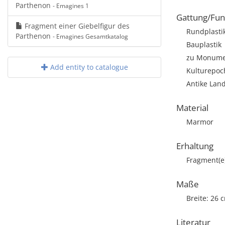
Parthenon
- Emagines 1
Gattung/Fun
Fragment einer Giebelfigur des
Rundplasti
Parthenon
- Emagines Gesamtkatalog
Bauplastik
zu Monumen
Add entity to catalogue
Kulturepoch
Antike Land
Material
Marmor
Erhaltung
Fragment(e
Maße
Breite: 26 
Literatur