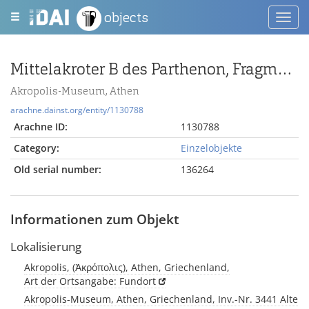
objects
Toggl
navig
Mittelakroter B des Parthenon, Fragment vom Caulis
Akropolis-Museum, Athen
arachne.dainst.org/entity/1130788
Arachne ID:
1130788
Category:
Einzelobjekte
Old serial number:
136264
Informationen zum Objekt
Lokalisierung
Akropolis, (Ἀκρόπολις), Athen, Griechenland,
Art der Ortsangabe: Fundort
Akropolis-Museum, Athen, Griechenland, Inv.-Nr. 3441 Alte