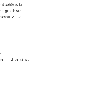
t gehörig: ja
e: griechisch
schaft: Attika
)
gen: nicht ergänzt