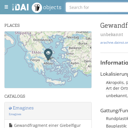
objects
Gewandfr
PLACES
unbekannt
+
arachne.dainst.o
−
Informati
Lokalisierun
Akropolis, 
Leaflet
| Maps and Data ©
OpenStreetMap
.
Art der Or
unbekannt,
CATALOGS
Emagines
Gattung/Fun
Emagines
Rundplasti
Gewandfragment einer Giebelfigur
Bauplastik: