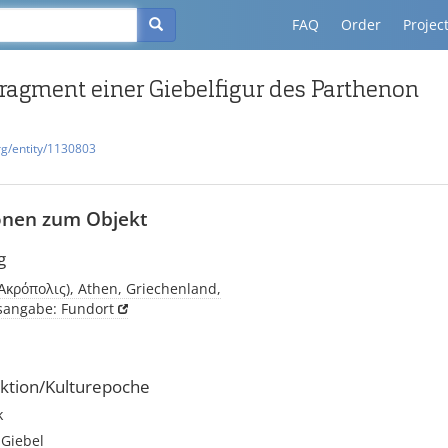
FAQ
Order
Projec
agment einer Giebelfigur des Parthenon
rg/entity/1130803
onen zum Objekt
g
(Ἀκρόπολις), Athen, Griechenland,
tsangabe: Fundort
ktion/Kulturepoche
k
 Giebel