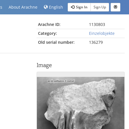
ts
About Arachne
English
Sign In
Sign Up
Arachne ID:
1130803
Category:
Einzelobjekte
Old serial number:
136279
Image