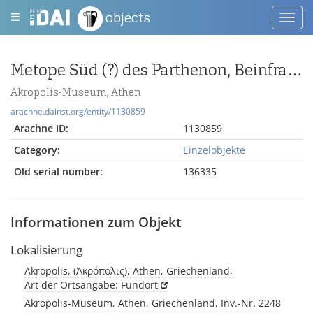
objects
Toggl
navig
Metope Süd (?) des Parthenon, Beinfragment
Akropolis-Museum, Athen
arachne.dainst.org/entity/1130859
Arachne ID:
1130859
Category:
Einzelobjekte
Old serial number:
136335
Informationen zum Objekt
Lokalisierung
Akropolis, (Ἀκρόπολις), Athen, Griechenland,
Art der Ortsangabe: Fundort
Akropolis-Museum, Athen, Griechenland, Inv.-Nr. 2248