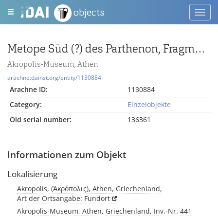
objects
Toggl
navig
Metope Süd (?) des Parthenon, Fragment eines rechten männlichen Unterarms
Akropolis-Museum, Athen
arachne.dainst.org/entity/1130884
Arachne ID:
1130884
Category:
Einzelobjekte
Old serial number:
136361
Informationen zum Objekt
Lokalisierung
Akropolis, (Ἀκρόπολις), Athen, Griechenland,
Art der Ortsangabe: Fundort
Akropolis-Museum, Athen, Griechenland, Inv.-Nr. 441