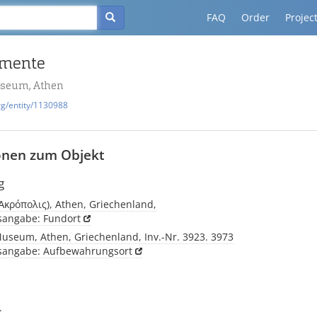
FAQ
Order
Projec
gmente
useum, Athen
rg/entity/1130988
onen zum Objekt
g
(Ἀκρόπολις), Athen, Griechenland,
tsangabe: Fundort
Museum, Athen, Griechenland, Inv.-Nr. 3923. 3973
tsangabe: Aufbewahrungsort
.