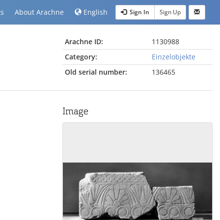
ts
About Arachne
English
Sign In
Sign Up
Arachne ID:
1130988
Category:
Einzelobjekte
Old serial number:
136465
Image