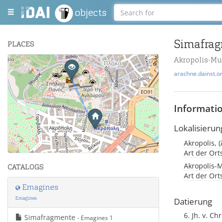
objects
Simafra
PLACES
Akropolis-M
+
arachne.dainst.o
−
Informati
Lokalisierun
Akropolis, 
Leaflet
| Maps and Data ©
OpenStreetMap
.
Art der Or
Akropolis-
CATALOGS
Art der Or
Emagines
Emagines
Datierung
6. Jh. v. Chr
Simafragmente
- Emagines 1