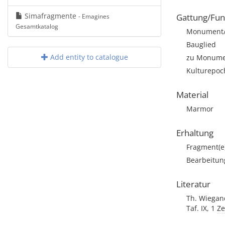
Simafragmente
Gattung/Fun
- Emagines
Gesamtkatalog
Monument/A
Bauglied
Add entity to catalogue
zu Monumen
Kulturepoch
Material
Marmor
Erhaltung
Fragment(e
Bearbeitun
Literatur
Th. Wiegand
Taf. IX, 1
Z