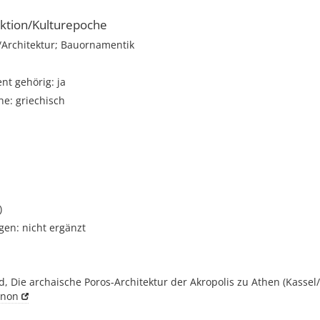
ktion/Kulturepoche
rchitektur; Bauornamentik
t gehörig: ja
e: griechisch
)
gen: nicht ergänzt
, Die archaische Poros-Architektur der Akropolis zu Athen (Kassel/
enon