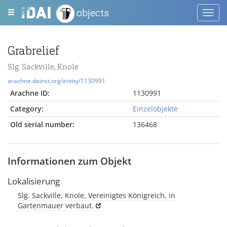
objects
Toggl
navig
Grabrelief
Slg. Sackville, Knole
arachne.dainst.org/entity/1130991
Arachne ID:
1130991
Category:
Einzelobjekte
Old serial number:
136468
Informationen zum Objekt
Lokalisierung
Slg. Sackville, Knole, Vereinigtes Königreich, in
Gartenmauer verbaut.