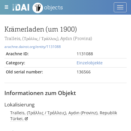
objects
Toggl
navig
Krämerladen (um 1900)
Tralleis, (Τράλλις / Τράλλεις), Aydın (Provinz)
arachne.dainst.org/entity/1131088
Arachne ID:
1131088
Category:
Einzelobjekte
Old serial number:
136566
Informationen zum Objekt
Lokalisierung
Tralleis, (Τράλλις / Τράλλεις), Aydın (Provinz), Republik
Türkei,