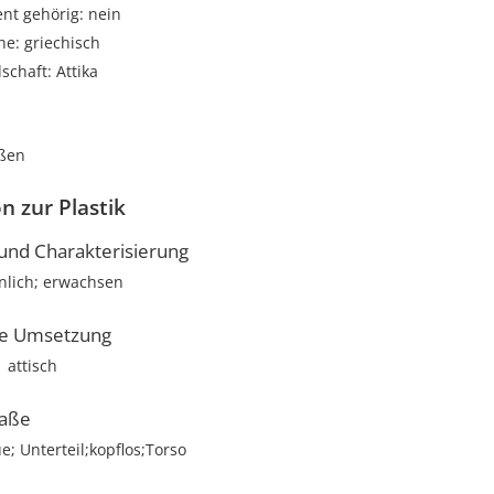
t gehörig: nein
e: griechisch
schaft: Attika
oßen
n zur Plastik
nd Charakterisierung
nlich; erwachsen
he Umsetzung
attisch
aße
e; Unterteil;kopflos;Torso