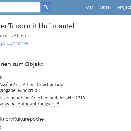
FAQ
Order
Projec
er Torso mit Hüftmantel
useum, Athen
rg/entity/1131146
onen zum Objekt
g
(Ἀκρόπολις), Athen, Griechenland,
tsangabe: Fundort
Museum, Athen, Griechenland, Inv.-Nr. 2313
tsangabe: Aufbewahrungsort
ktion/Kulturepoche
k