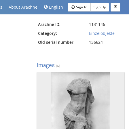
ts
About Arachne
English
Sign In
Sign Up
Arachne ID:
1131146
Category:
Einzelobjekte
Old serial number:
136624
Images
(4)