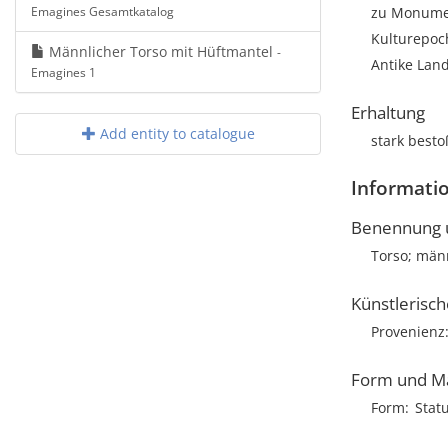
Emagines Gesamtkatalog
zu Monumen
Kulturepoch
Männlicher Torso mit Hüftmantel
-
Antike Land
Emagines 1
Erhaltung
Add entity to catalogue
stark best
Informatio
Benennung u
Torso; män
Künstlerisc
Provenienz
Form und M
Form
Statu