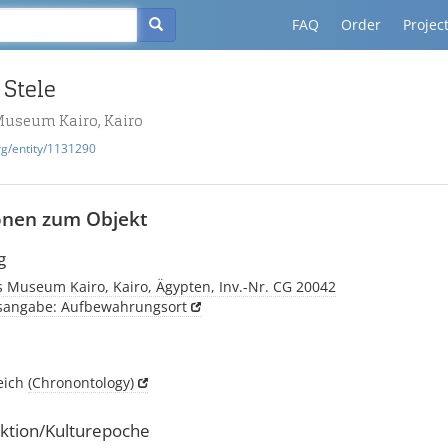
FAQ
Order
Projec
 Stele
Museum Kairo, Kairo
rg/entity/1131290
onen zum Objekt
g
 Museum Kairo, Kairo, Ägypten, Inv.-Nr. CG 20042
tsangabe: Aufbewahrungsort
eich
(Chronontology)
ktion/Kulturepoche