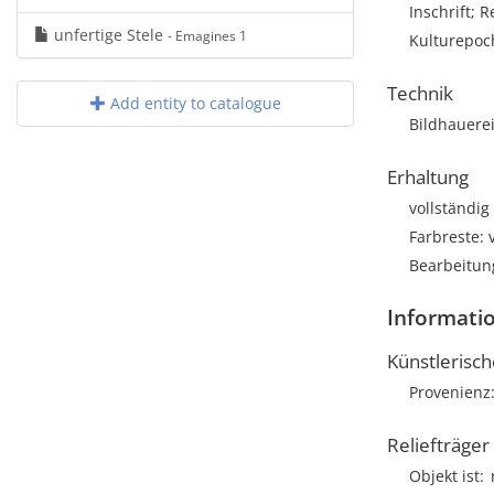
Inschrift; R
unfertige Stele
- Emagines 1
Kulturepoc
Technik
Add entity to catalogue
Bildhauere
Erhaltung
vollständig
Farbreste:
Bearbeitun
Informatio
Künstlerisc
Provenienz
Reliefträger
Objekt ist