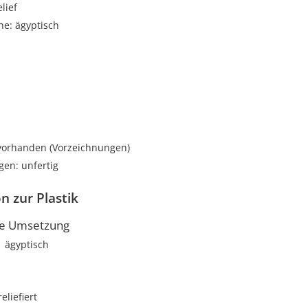
elief
he: ägyptisch
i
 vorhanden (Vorzeichnungen)
gen: unfertig
n zur Plastik
he Umsetzung
ägyptisch
reliefiert