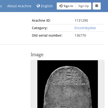
ts
About Arachne
English
Sign In
Sign Up
Arachne ID:
1131290
Category:
Einzelobjekte
Old serial number:
136770
Image