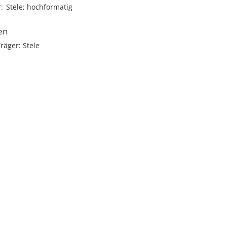
r
Stele; hochformatig
en
räger: Stele