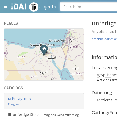
objects
unfertige
PLACES
Ägyptisches 
+
arachne.dainst.o
−
Informati
Lokalisierun
Ägyptisches
Leaflet
| Maps and Data ©
OpenStreetMap
.
Art der Or
CATALOGS
Datierung
Emagines
Mittleres R
Emagines
Gattung/Fun
unfertige Stele
- Emagines Gesamtkatalog