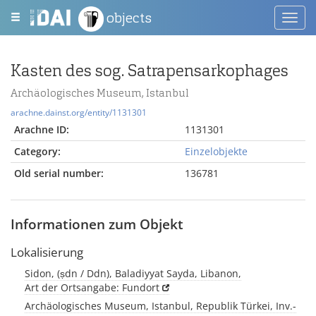
objects
Toggl
navig
Kasten des sog. Satrapensarkophages
Archäologisches Museum, Istanbul
arachne.dainst.org/entity/1131301
Arachne ID:
1131301
Category:
Einzelobjekte
Old serial number:
136781
Informationen zum Objekt
Lokalisierung
Sidon, (ṣdn / Ddn), Baladiyyat Sayda, Libanon,
Art der Ortsangabe: Fundort
Archäologisches Museum, Istanbul, Republik Türkei, Inv.-