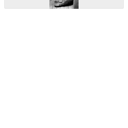
Licensed under
Creative Commons
|
Imprint
|
Privacy
| Report bugs to
idai.objects@dainst.de
v1.0.3 (build #485)