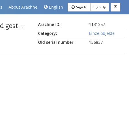
ts
About Arachne
English
Sign In
Sign Up
Gemme mit sitzendem Denker, den Kopf in eine Hand gestützt vor Muse (Typus B)
Arachne ID:
1131357
Category:
Einzelobjekte
Old serial number:
136837