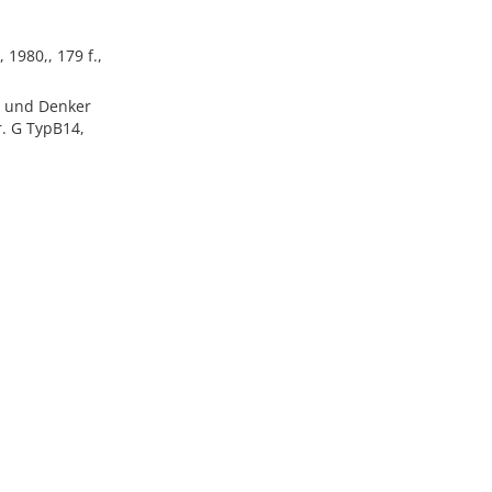
980,, 179 f.,
er und Denker
. G TypB14,