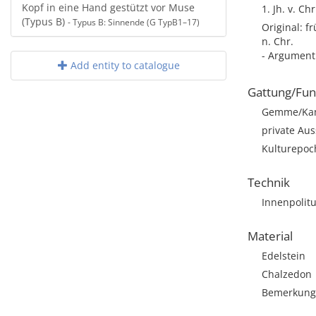
Kopf in eine Hand gestützt vor Muse
1. Jh. v. Ch
(Typus B)
- Typus B: Sinnende (G TypB1–17)
Original: f
n. Chr.
- Argument:
Add entity to catalogue
Gattung/Fun
Gemme/Ka
private Aus
Kulturepoc
Technik
Innenpolitu
Material
Edelstein
Chalzedon
Bemerkung: