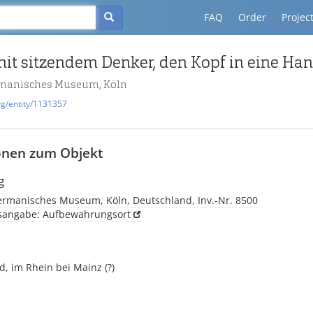
FAQ
Order
Projec
manisches Museum, Köln
rg/entity/1131357
onen zum Objekt
g
rmanisches Museum, Köln, Deutschland, Inv.-Nr. 8500
tsangabe: Aufbewahrungsort
, im Rhein bei Mainz (?)