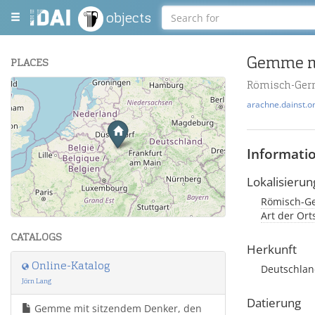
objects
PLACES
Römisch-Ger
+
arachne.dainst.o
−
Informati
Lokalisierun
Römisch-Ge
Leaflet
| Maps and Data ©
OpenStreetMap
.
Art der Or
CATALOGS
Herkunft
Online-Katalog
Deutschland
Jörn Lang
Datierung
Gemme mit sitzendem Denker, den