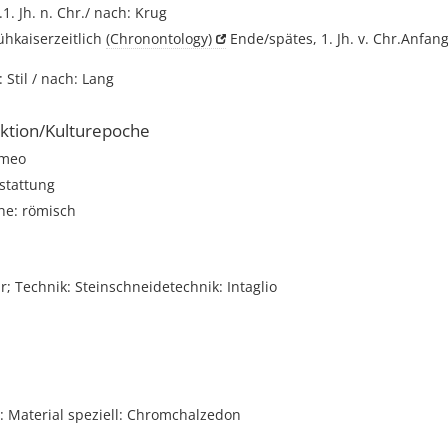
r.1. Jh. n. Chr./ nach: Krug
rühkaiserzeitlich
(Chronontology)
Ende/spätes, 1. Jh. v. Chr.Anfang/
 Stil / nach: Lang
ktion/Kulturepoche
meo
stattung
he: römisch
r; Technik: Steinschneidetechnik: Intaglio
 Material speziell: Chromchalzedon