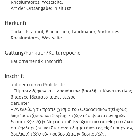
Rhesiumtores, Westseite.
Art der Ortsangabe: in situ
Herkunft
Türkei, Istanbul, Blachernen, Landmauer, Vortor des
Rhesiumtores, Westseite
Gattung/Funktion/Kulturepoche
Bauornamentik; Inschrift
Inschrift
auf der oberen Profilleiste:
+ Ἥμασιν ἑξήκοντα φιλοσκήπτρῳ βασιλῆι + Κωνσταντῖνος
ὔπαρχος ἐδειματο τείχει τείχος
darunter:
+ Ἀνενεώθη τὸ προτ(ει)χισμα τοῦ Θεοδοσιακοῦ τ(εί)χους
ἐπ(ὶ) Ἰουστ(ί)νου καὶ Σοφίαϛ, / τ(ῶ)ν εὐσεβεστάτων ἡμῶν
δεσποτ(ῶ)ν, δ(ι)ὰ Νάρσου τοῦ ἐνδοξοτάτου σπαθαρίου / καὶ
σακ(ε)λλαρ(ί)ου καὶ Στεφάνου ἐπ(ι)στήκοντος εἰς ὑπουργίαν,
δούλ(ων) τ(ῶ)ν εὐ- / σεβεστάτ(ω)ν δεσποτ(ῶ)ν.