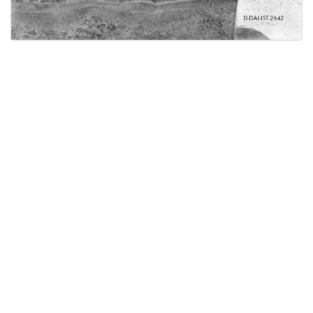
Licensed under
Creative Commons
|
Imprint
|
Privacy
| Report bugs to
idai.objects@dainst.de