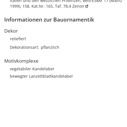
Italien und den westlichen Provinzen, BeitrESkAr 17 (Mainz
1999), 158, Kat.Nr. 165, Taf. 78,4
Zenon
Informationen zur Bauornamentik
Dekor
reliefiert
Dekorationsart
pflanzlich
Motivkomplexe
vegetabiler Kandelaber
bewegter Lanzettblattkandelaber