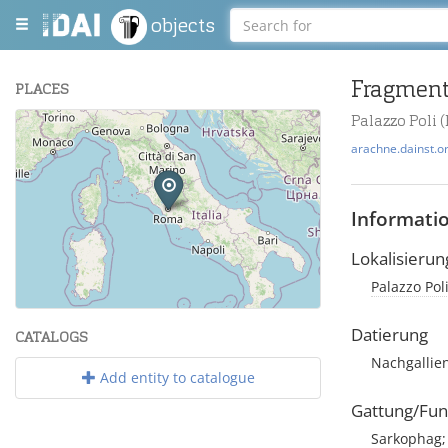
objects
Fragment
PLACES
Palazzo Poli 
+
arachne.dainst.o
−
Informati
Lokalisierun
Palazzo Pol
Leaflet
| Maps and Data ©
OpenStreetMap
.
Datierung
CATALOGS
Nachgallien
Add entity to catalogue
Gattung/Fun
Sarkophag; 