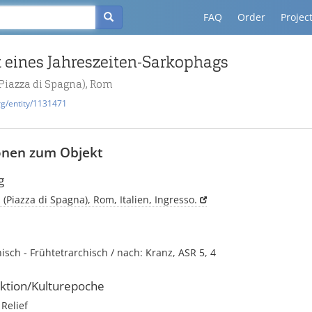
FAQ
Order
Projec
 eines Jahreszeiten-Sarkophags
(Piazza di Spagna), Rom
rg/entity/1131471
onen zum Objekt
g
i (Piazza di Spagna), Rom, Italien, Ingresso.
isch - Frühtetrarchisch / nach: Kranz, ASR 5, 4
ktion/Kulturepoche
Relief