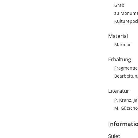
Grab
zu Monumen
Kulturepoc
Material
Marmor
Erhaltung
Fragment(e
Bearbeitun
Literatur
P. Kranz, J
M. Gütschow
Informatio
Sujet