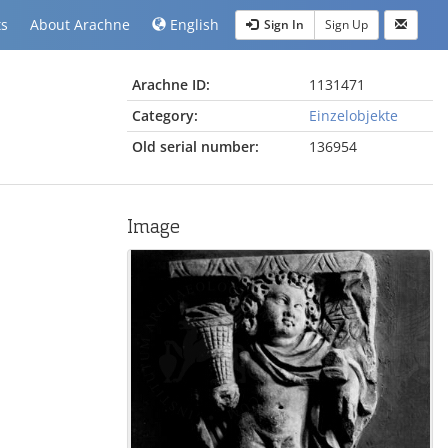
ts
About Arachne
English
Sign In
Sign Up
Arachne ID:
1131471
Category:
Einzelobjekte
Old serial number:
136954
Image