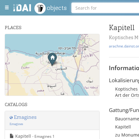
objects
Kapitell
PLACES
Koptisches M
+
arachne.dainst.o
−
Informati
Lokalisierun
Koptisches
Leaflet
| Maps and Data ©
OpenStreetMap
.
Art der Or
CATALOGS
Gattung/Fun
Emagines
Bauorname
Emagines
Kapitell
zu Monumen
Kapitell
- Emagines 1