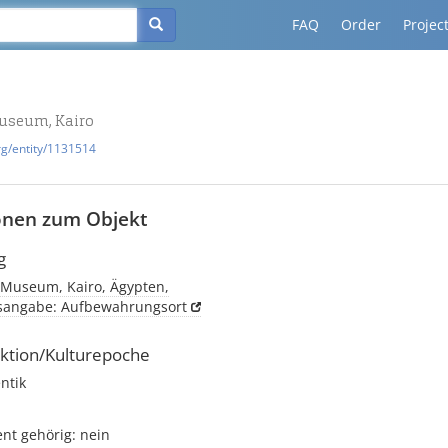
FAQ
Order
Projec
useum, Kairo
rg/entity/1131514
onen zum Objekt
g
 Museum, Kairo, Ägypten,
tsangabe: Aufbewahrungsort
ktion/Kulturepoche
ntik
t gehörig: nein