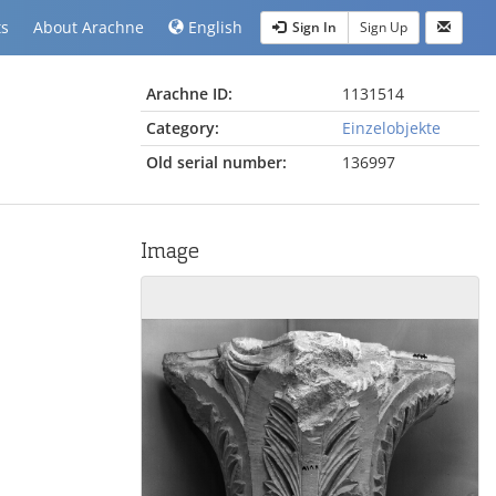
ts
About Arachne
English
Sign In
Sign Up
Arachne ID:
1131514
Category:
Einzelobjekte
Old serial number:
136997
Image