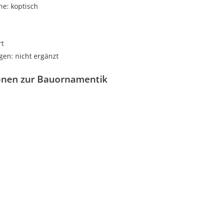
he: koptisch
rt
gen: nicht ergänzt
onen zur Bauornamentik