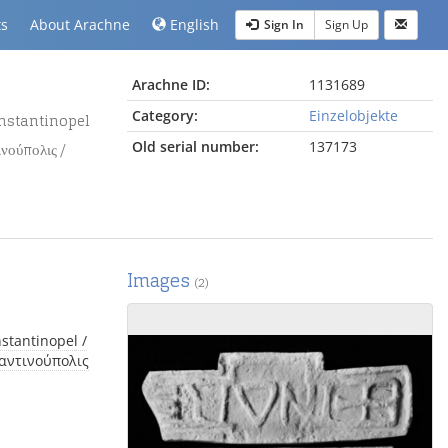
ts
About Arachne
English
Sign In
Sign Up
Arachne ID:
1131689
Category:
Einzelobjekte
Old serial number:
137173
νούπολις /
Images
(2)
ταντινούπολις