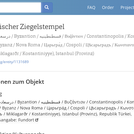
FAQ
Order
Projec
ischer Ziegelstempel
yzanz / Nova Roma / Царьгра́д / Cospoli / Цѣсарьградъ / Κωνσταντι
iklagarðr / Kostantiniyye), Istanbul (Provinz)
rg/entity/1131689
onen zum Objekt
g
 Byzanz / Nova Roma / Царьгра́д / Cospoli / Цѣсарьградъ / Κωνσ
 / Miklagarðr / Kostantiniyye), Istanbul (Provinz), Republik Türkei,
tsangabe: Fundort