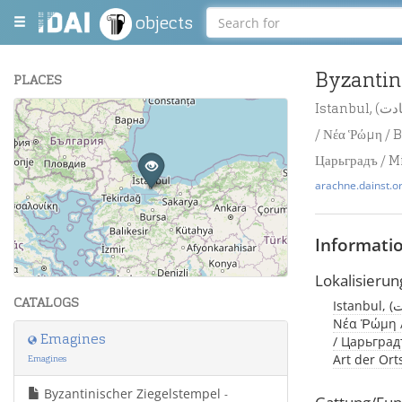
objects
Byzantin
PLACES
Istanbul, (درسعادت / Byzantion / قسطنطينيه / Βυζάντιον / Constantinopolis / Konstantinopel
+
/ Νέα Ῥώμη / B
−
Царьградъ / M
arachne.dainst.o
Informati
Leaflet
| Maps and Data ©
OpenStreetMap
.
Lokalisierun
CATALOGS
Istanbul, (درسعادت / Byzantion / قسطنطينيه / Βυζάντιον / Constantinopolis / Konstantinopel /
Νέα Ῥώμη /
Emagines
/ Царьградъ
Art der Or
Emagines
Byzantinischer Ziegelstempel
-