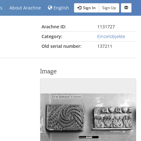
ts
About Arachne
English
Sign In
Sign Up
Arachne ID:
1131727
Category:
Einzelobjekte
Old serial number:
137211
Image