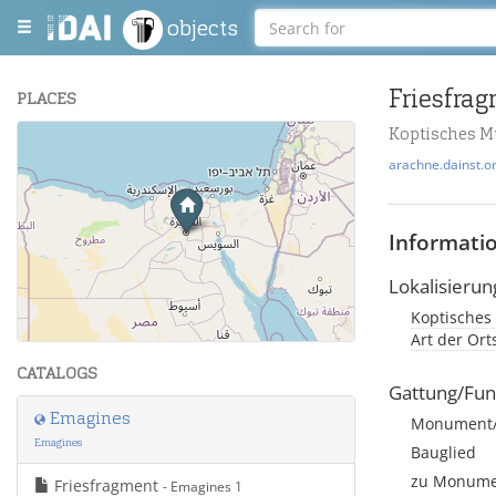
objects
Friesfra
PLACES
Koptisches M
+
arachne.dainst.o
−
Informati
Lokalisierun
Koptisches
Leaflet
| Maps and Data ©
OpenStreetMap
.
Art der Or
CATALOGS
Gattung/Fun
Emagines
Monument/A
Emagines
Bauglied
zu Monumen
Friesfragment
- Emagines 1