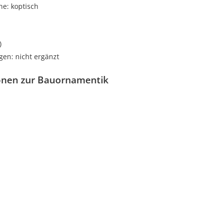
he: koptisch
)
gen: nicht ergänzt
onen zur Bauornamentik