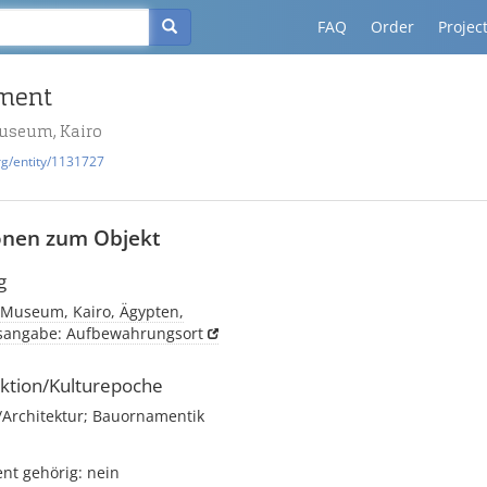
FAQ
Order
Projec
gment
useum, Kairo
rg/entity/1131727
onen zum Objekt
g
 Museum, Kairo, Ägypten,
tsangabe: Aufbewahrungsort
ktion/Kulturepoche
rchitektur; Bauornamentik
t gehörig: nein