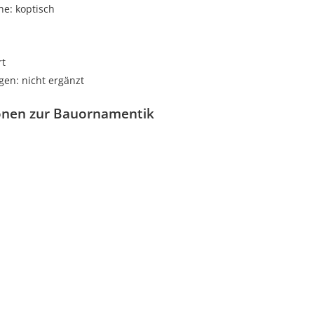
he: koptisch
rt
gen: nicht ergänzt
onen zur Bauornamentik