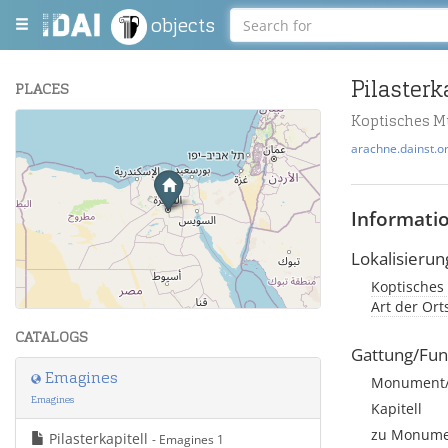
objects
Pilasterk
PLACES
Koptisches M
+
arachne.dainst.o
−
Informati
Lokalisierun
Koptisches
Leaflet
| Maps and Data ©
OpenStreetMap
.
Art der Or
CATALOGS
Gattung/Fun
Emagines
Monument/A
Emagines
Kapitell
zu Monumen
Pilasterkapitell
- Emagines 1