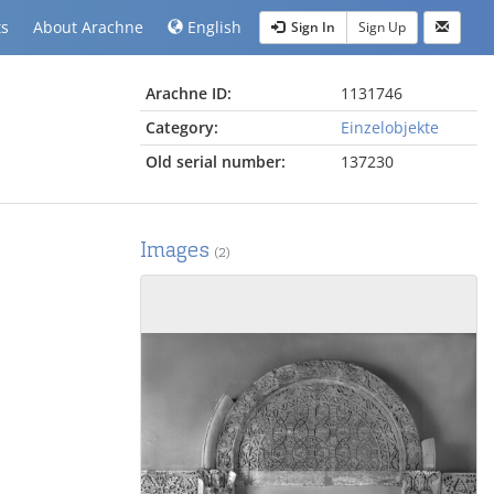
ts
About Arachne
English
Sign In
Sign Up
Arachne ID:
1131746
Category:
Einzelobjekte
Old serial number:
137230
Images
(2)