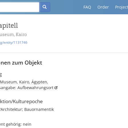
FAQ
Order
Projec
apitell
useum, Kairo
rg/entity/1131746
onen zum Objekt
g
 Museum, Kairo, Ägypten,
tsangabe: Aufbewahrungsort
ktion/Kulturepoche
rchitektur; Bauornamentik
t gehörig: nein