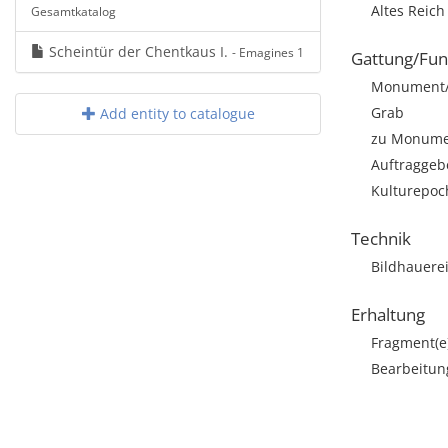
Altes Reic
Gesamtkatalog
Scheintür der Chentkaus I.
- Emagines 1
Gattung/Fun
Monument/A
Grab
Add entity to catalogue
zu Monumen
Auftraggebe
Kulturepoc
Technik
Bildhauere
Erhaltung
Fragment(e
Bearbeitun