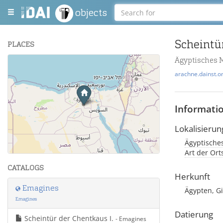
objects
Scheintür
PLACES
Ägyptisches 
+
arachne.dainst.o
−
Informati
Lokalisierun
Ägyptische
Leaflet
| Maps and Data ©
OpenStreetMap
.
Art der Or
CATALOGS
Herkunft
Emagines
Ägypten, G
Emagines
Datierung
Scheintür der Chentkaus I.
- Emagines