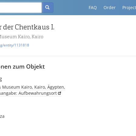
FAQ
Order
Projec
 der Chentkaus I.
Museum Kairo, Kairo
rg/entity/1131818
onen zum Objekt
g
s Museum Kairo, Kairo, Ägypten,
tsangabe: Aufbewahrungsort
iza