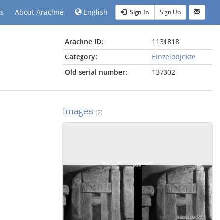
ts
About Arachne
English
Sign In
Sign Up
Arachne ID:
1131818
Category:
Einzelobjekte
Old serial number:
137302
Images
(2)