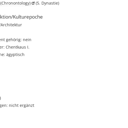
h
(Chronontology)
(5. Dynastie)
ktion/Kulturepoche
rchitektur
t gehörig: nein
r: Chentkaus I.
he: ägyptisch
i
)
gen: nicht ergänzt