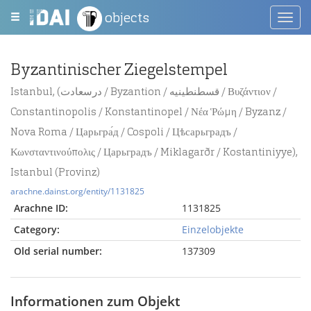
objects
Toggl
navig
Byzantinischer Ziegelstempel
Istanbul, (درسعادت / Byzantion / قسطنطينيه / Βυζάντιον /
Constantinopolis / Konstantinopel / Νέα Ῥώμη / Byzanz /
Nova Roma / Царьгра́д / Cospoli / Цѣсарьградъ /
Κωνσταντινούπολις / Царьградъ / Miklagarðr / Kostantiniyye),
Istanbul (Provinz)
arachne.dainst.org/entity/1131825
Arachne ID:
1131825
Category:
Einzelobjekte
Old serial number:
137309
Informationen zum Objekt