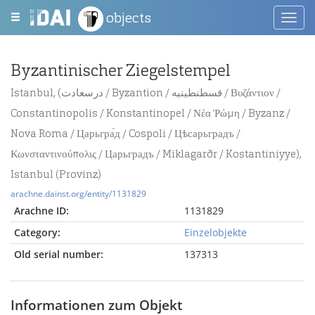
objects
Toggl
navig
Byzantinischer Ziegelstempel
Istanbul, (درسعادت / Byzantion / قسطنطينيه / Βυζάντιον /
Constantinopolis / Konstantinopel / Νέα Ῥώμη / Byzanz /
Nova Roma / Царьгра́д / Cospoli / Цѣсарьградъ /
Κωνσταντινούπολις / Царьградъ / Miklagarðr / Kostantiniyye),
Istanbul (Provinz)
arachne.dainst.org/entity/1131829
Arachne ID:
1131829
Category:
Einzelobjekte
Old serial number:
137313
Informationen zum Objekt