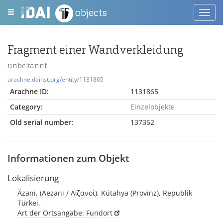
objects
Toggl
navig
Fragment einer Wandverkleidung
unbekannt
arachne.dainst.org/entity/1131865
Arachne ID:
1131865
Category:
Einzelobjekte
Old serial number:
137352
Informationen zum Objekt
Lokalisierung
Äzani, (Aezani / Αἰζανοί), Kütahya (Provinz), Republik
Türkei,
Art der Ortsangabe: Fundort